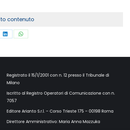
sto contenuto
re
Share
Share
on
on
LinkedIn
WhatsApp
Registrato il 15/1/2001 con n. 12 presso il Tribunale di
Milano
Iscritto al Registro Operatori di Comunicazione con n.
7057
Editore Arianto S.r.l. – Corso Trieste 175 – 00198 Roma
Direttore Amministrativo: Maria Anna Mazzuka