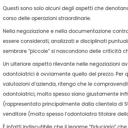
Questi sono solo alcuni degli aspetti che denotano
corso delle operazioni straordinarie.
Nella negoziazione e nella documentazione contra
essere considerati, analizzati e disciplinati punt
sembrare “piccole” si nascondono delle criticità c
Un ulteriore aspetto rilevante nelle negoziazioni 
odontoiatrici è ovviamente quello del prezzo. Per 
valutazioni d’azienda, ritengo che le compravendit
odontoiatrici, molto spesso siano giustamente inf
(rappresentato principalmente dalla clientela di S
venditore (molto spesso l’odontoiatra titolare dell
È infatti indiscutibile che il legame “fiduciario” ch