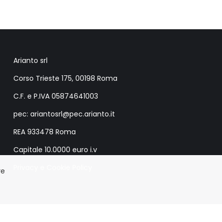
Arianto srl
Corso Trieste 175, 00198 Roma
C.F. e P.IVA 05874641003
pec: ariantosrl@pec.arianto.it
REA 933478 Roma
Capitale 10.0000 euro i.v
Privacy e Cookie Policy
re